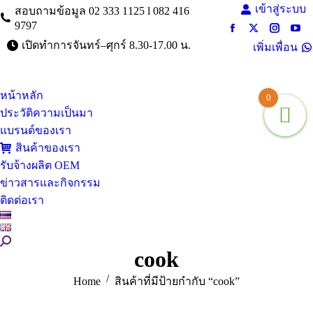
เข้าสู่ระบบ
สอบถามข้อมูล 02 333 1125 l 082 416
9797
Facebook
X
Instagra
You
เปิดทำการจันทร์–ศุกร์ 8.30-17.00 น.
เพิ่มเพื่อน
page
page
page
pag
opens
opens
opens
ope
in
in
in
in
หน้าหลัก
new
new
new
ne
0
window
window
window
win
ประวัติความเป็นมา
แบรนด์ของเรา
สินค้าของเรา
รับจ้างผลิต OEM
ข่าวสารและกิจกรรม
ติดต่อเรา
Search:
cook
You are here:
Home
สินค้าที่มีป้ายกำกับ “cook”