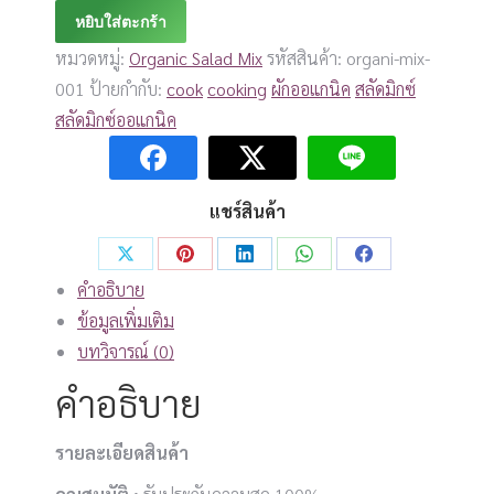
&
หยิบใส่ตะกร้า
Crunchy
หมวดหมู่:
Organic Salad Mix
รหัสสินค้า:
organi-mix-
Mix
001
ป้ายกำกับ:
cook
cooking
ผักออแกนิค
สลัดมิกซ์
ชิ้น
สลัดมิกซ์ออแกนิค
แชร์สินค้า
Share
Share
Share
Share
Share
คำอธิบาย
on
on
on
on
on
ข้อมูลเพิ่มเติม
X
Pinterest
LinkedIn
WhatsApp
Facebook
บทวิจารณ์ (0)
คำอธิบาย
รายละเอียดสินค้า