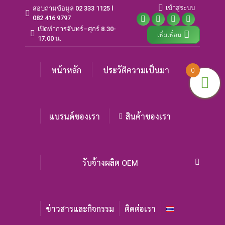
เข้าสู่ระบบ
สอบถามข้อมูล 02 333 1125 l
082 416 9797
Facebook
X
Instagram
YouTube
เปิดทำการจันทร์–ศุกร์ 8.30-
เพิ่มเพื่อน
page
page
page
page
17.00 น.
opens
opens
opens
opens
in
in
in
in
หน้าหลัก
ประวัติความเป็นมา
0
new
new
new
new
window
window
window
window
แบรนด์ของเรา
สินค้าของเรา
รับจ้างผลิต OEM
Search:
ข่าวสารและกิจกรรม
ติดต่อเรา