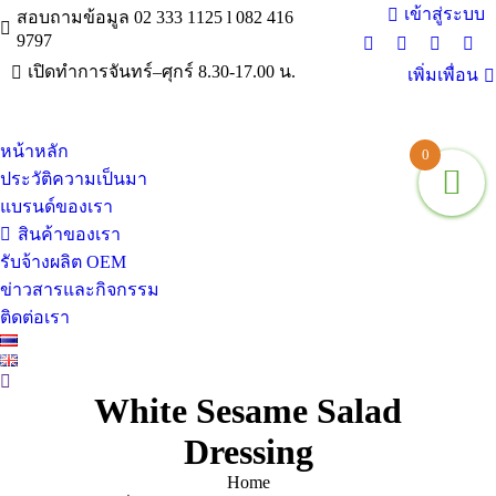
เข้าสู่ระบบ
สอบถามข้อมูล 02 333 1125 l 082 416
9797
Facebook
X
Instagra
You
เปิดทำการจันทร์–ศุกร์ 8.30-17.00 น.
เพิ่มเพื่อน
page
page
page
pag
opens
opens
opens
ope
in
in
in
in
หน้าหลัก
new
new
new
ne
0
window
window
window
win
ประวัติความเป็นมา
แบรนด์ของเรา
สินค้าของเรา
รับจ้างผลิต OEM
ข่าวสารและกิจกรรม
ติดต่อเรา
Search:
White Sesame Salad
Dressing
You are here:
Home