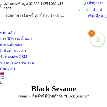
เข้าสู่ระบบ
สอบถามข้อมูล 02 333 1125 l 082 416
9797
Facebook
X
Instagra
You
เปิดทำการจันทร์–ศุกร์ 8.30-17.00 น.
เพิ่มเพื่อน
page
page
page
pag
opens
opens
opens
ope
in
in
in
in
หน้าหลัก
new
new
new
ne
0
window
window
window
win
ประวัติความเป็นมา
แบรนด์ของเรา
สินค้าของเรา
รับจ้างผลิต OEM
ข่าวสารและกิจกรรม
ติดต่อเรา
Search:
Black Sesame
You are here:
Home
สินค้าที่มีป้ายกำกับ “Black Sesame”