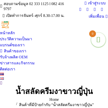
เข้าสู่ระบบ
สอบถามข้อมูล 02 333 1125 l 082 416
9797
Facebook
X
Instagra
You
เปิดทำการจันทร์–ศุกร์ 8.30-17.00 น.
เพิ่มเพื่อน
page
page
page
pag
opens
opens
opens
ope
in
in
in
in
หน้าหลัก
new
new
new
ne
0
window
window
window
win
ประวัติความเป็นมา
แบรนด์ของเรา
สินค้าของเรา
รับจ้างผลิต OEM
ข่าวสารและกิจกรรม
ติดต่อเรา
Search:
น้ำสลัดครีมงาขาวญี่ปุ่น
You are here:
Home
สินค้าที่มีป้ายกำกับ “น้ำสลัดครีมงาขาวญี่ปุ่น”