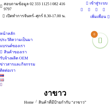
เข้าสู่ระบบ
สอบถามข้อมูล 02 333 1125 l 082 416
9797
Facebook
X
Instagra
You
เปิดทำการจันทร์–ศุกร์ 8.30-17.00 น.
เพิ่มเพื่อน
page
page
page
pag
opens
opens
opens
ope
in
in
in
in
หน้าหลัก
new
new
new
ne
0
window
window
window
win
ประวัติความเป็นมา
แบรนด์ของเรา
สินค้าของเรา
รับจ้างผลิต OEM
ข่าวสารและกิจกรรม
ติดต่อเรา
Search:
งาขาว
You are here:
Home
สินค้าที่มีป้ายกำกับ “งาขาว”