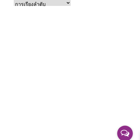
หยิบใส่ตะกร้า
White Sesame Salad Dressing
฿
32.00
ให้คะแนน
5.00
ตั้งแต่ 1-5 คะแนน