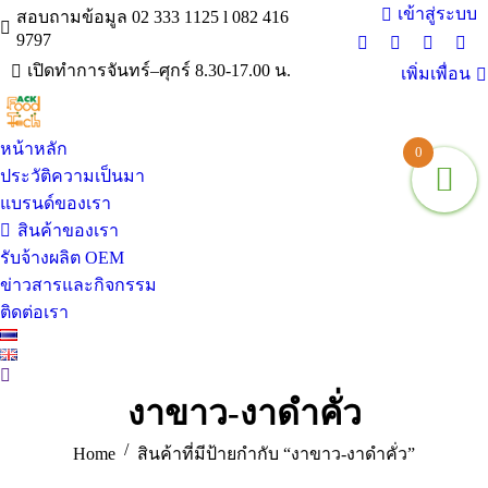
เข้าสู่ระบบ
สอบถามข้อมูล 02 333 1125 l 082 416
9797
Facebook
X
Instagra
You
เปิดทำการจันทร์–ศุกร์ 8.30-17.00 น.
เพิ่มเพื่อน
page
page
page
pag
opens
opens
opens
ope
in
in
in
in
หน้าหลัก
new
new
new
ne
0
window
window
window
win
ประวัติความเป็นมา
แบรนด์ของเรา
สินค้าของเรา
รับจ้างผลิต OEM
ข่าวสารและกิจกรรม
ติดต่อเรา
Search:
งาขาว-งาดำคั่ว
You are here:
Home
สินค้าที่มีป้ายกำกับ “งาขาว-งาดำคั่ว”