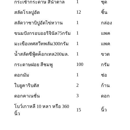
1
กระเช้ากระดาษ สีน้ำตาล
ชุด
12
สลัดโรลปูอัด
ชิ้น
1
สลัดวาซาบิปูอัดไข่หวาน
กล่อง
1
ขนมปังกรอบออริจินัล75กรัม
แพค
1
มะเขือเทศสวีทพลัม300กรัม
แพค
1
น้ำสลัดซีฟู้ดค็อกเทล200มล.
ขวด
100
กระดาษฝอย สีชมพู
กรัม
1
ดอกมัม
ช่อ
2
ใบยูคาริบตัส
ก้าน
3
ดอกคาเนชั่น
ดอก
โบว์เกาหลี 10 หลา หรือ 360
15
นิ้ว
นิ้ว