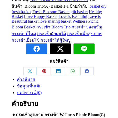
กระเช้า
สินค้า:
Bloom Trio(A) Basket-1-1
ป้ายกำกับ:
basket diy
Wellness
fresh basket
Fresh Blossom Basket
gift basket
Healthy
Picnic
Basket
Love Happy Basket
Love is Beautiful
Love is
Bloom(ฺC)
Beautiful basket
love sharing basket
Wellness Picnic
Bloom Basket
กระเช้า Bloom Trio
กระเช้าของขวัญ
ชิ้น
กระเช้าปีใหม่
กระเช้าผักผลไม้
กระเช้าเพื่อสุขภาพ
กระเช้าเยี่ยมไข้
กระเช้าให้ผู้ใหญ่
แชร์สินค้า
Share
Share
Share
Share
Share
คำอธิบาย
on
on
on
on
on
ข้อมูลเพิ่มเติม
X
Pinterest
LinkedIn
WhatsApp
Facebook
บทวิจารณ์ (0)
คำอธิบาย
🔸กระเช้าสุขภาพ กระเช้า Wellness Picnic Bloom(ฺC)