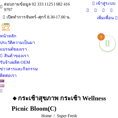
เข้าสู่ระบบ
สอบถามข้อมูล 02 333 1125 l 082 416
9797
Facebook
X
Instagra
You
เปิดทำการจันทร์–ศุกร์ 8.30-17.00 น.
เพิ่มเพื่อน
page
page
page
pag
opens
opens
opens
ope
in
in
in
in
หน้าหลัก
new
new
new
ne
0
window
window
window
win
ประวัติความเป็นมา
แบรนด์ของเรา
สินค้าของเรา
รับจ้างผลิต OEM
ข่าวสารและกิจกรรม
ติดต่อเรา
Search:
🔸กระเช้าสุขภาพ กระเช้า Wellness
Picnic Bloom(ฺC)
You are here:
Home
Super Fresh