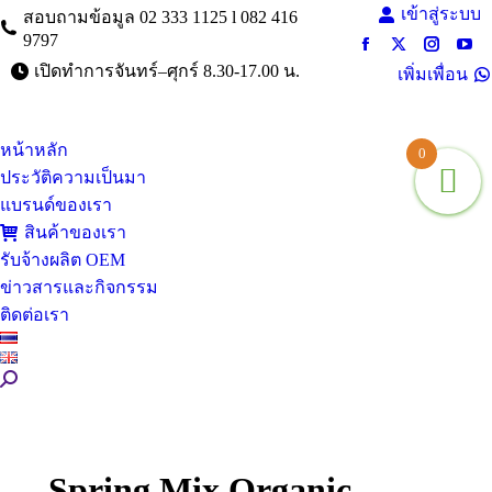
เข้าสู่ระบบ
สอบถามข้อมูล 02 333 1125 l 082 416
9797
Facebook
X
Instagra
You
เปิดทำการจันทร์–ศุกร์ 8.30-17.00 น.
เพิ่มเพื่อน
page
page
page
pag
opens
opens
opens
ope
in
in
in
in
หน้าหลัก
new
new
new
ne
0
window
window
window
win
ประวัติความเป็นมา
แบรนด์ของเรา
สินค้าของเรา
รับจ้างผลิต OEM
ข่าวสารและกิจกรรม
ติดต่อเรา
Search:
Spring Mix Organic