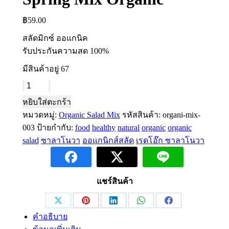
฿
59.00
สลัดมิกซ์ ออแกนิค
รับประกันความสด 100%
มีสินค้าอยู่ 67
จำนวน
Spring
หยิบใส่ตะกร้า
Mix
หมวดหมู่:
Organic Salad Mix
รหัสสินค้า:
organi-mix-
Organic
ชิ้น
003
ป้ายกำกับ:
food
healthy
natural
organic
organic
salad
ซาลาโนวา
ออแกนิกส์สลัด
เรดโอ๊ก ซาลาโนวา
แชร์สินค้า
Share
Share
Share
Share
Share
คำอธิบาย
on
on
on
on
on