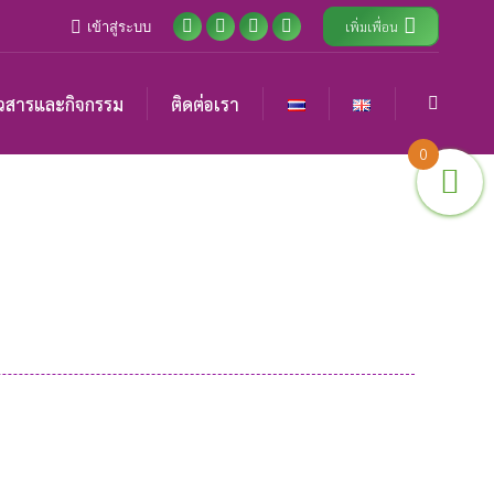
เพิ่มเพื่อน
เข้าสู่ระบบ
Facebook
X
Instagram
YouTube
page
page
page
page
opens
opens
opens
opens
วสารและกิจกรรม
ติดต่อเรา
Search:
in
in
in
in
new
new
new
new
0
window
window
window
window