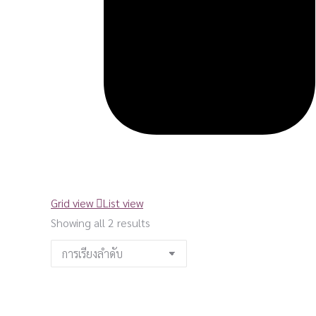
Grid view
List view
Showing all 2 results