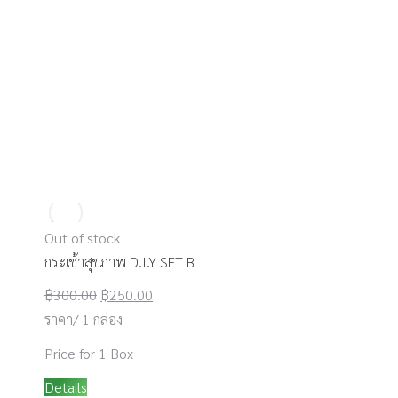
Out of stock
กระเช้าสุขภาพ D.I.Y SET B
Original
Current
฿
300.00
฿
250.00
price
price
ราคา/ 1 กล่อง
was:
is:
Price for 1 Box
฿300.00.
฿250.00.
Details