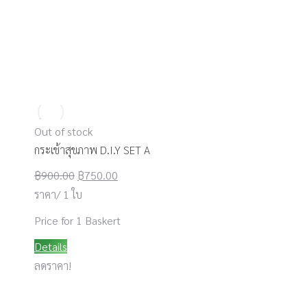
Out of stock
กระเช้าสุขภาพ D.I.Y SET A
Original
Current
฿
900.00
฿
750.00
price
price
ราคา/ 1 ใบ
was:
is:
Price for 1 Baskert
฿900.00.
฿750.00.
Details
ลดราคา!