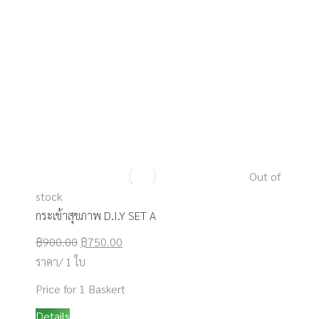
Out of
stock
กระเช้าสุขภาพ D.I.Y SET A
Original
Current
฿
900.00
฿
750.00
price
price
ราคา/ 1 ใบ
was:
is:
Price for 1 Baskert
฿900.00.
฿750.00.
Details