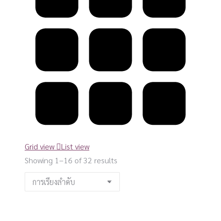
Grid view
List view
Showing 1–16 of 32 results