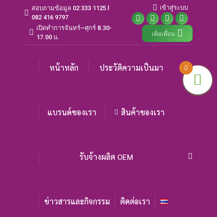
เข้าสู่ระบบ
สอบถามข้อมูล 02 333 1125 l
082 416 9797
Facebook
X
Instagram
YouTube
เปิดทำการจันทร์–ศุกร์ 8.30-
เพิ่มเพื่อน
page
page
page
page
17.00 น.
opens
opens
opens
opens
in
in
in
in
หน้าหลัก
ประวัติความเป็นมา
0
new
new
new
new
window
window
window
window
แบรนด์ของเรา
สินค้าของเรา
รับจ้างผลิต OEM
Search:
ข่าวสารและกิจกรรม
ติดต่อเรา